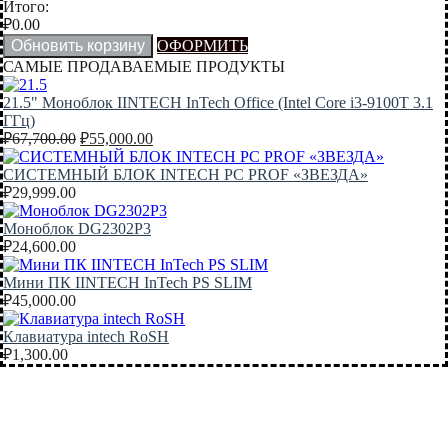
Итого:
₽
0.00
Обновить корзину
ОФОРМИТЬ
САМЫЕ ПРОДАВАЕМЫЕ ПРОДУКТЫ
21.5" Моноблок IINTECH InTech Office (Intel Core i3-9100T 3.1
ГГц)
Первоначальная
Текущая
₽
67,700.00
₽
55,000.00
цена
цена:
составляла
₽55,000.00.
СИСТЕМНЫЙ БЛОК INTECH PC PROF «ЗВЕЗДА»
₽67,700.00.
₽
29,999.00
Моноблок DG2302P3
₽
24,600.00
Мини ПК IINTECH InTech PS SLIM
₽
45,000.00
Клавиатура intech RoSH
₽
1,300.00