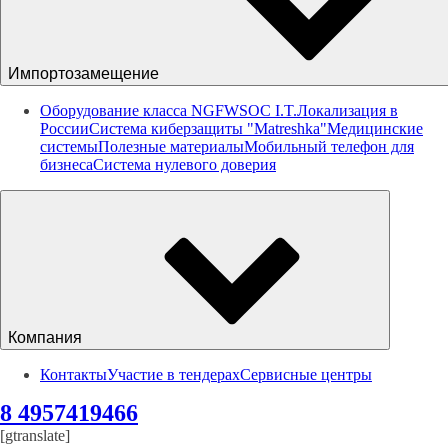
Импортозамещение
Оборудование класса NGFW
SOC I.T.
Локализация в
России
Система киберзащиты "Matreshka"
Медицинские
системы
Полезные материалы
Мобильный телефон для
бизнеса
Система нулевого доверия
Компания
Контакты
Участие в тендерах
Сервисные центры
8 4957419466
[gtranslate]