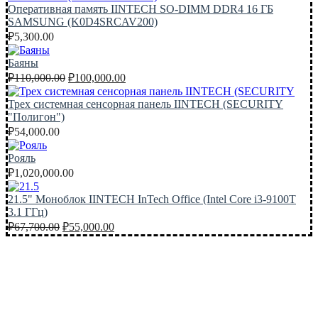
Оперативная память IINTECH SO-DIMM DDR4 16 ГБ
SAMSUNG (K0D4SRCAV200)
₽
5,300.00
Баяны
Первоначальная
Текущая
₽
110,000.00
₽
100,000.00
цена
цена:
составляла
₽100,000.00.
Трех системная сенсорная панель IINTECH (SECURITY
₽110,000.00.
"Полигон")
₽
54,000.00
Рояль
₽
1,020,000.00
21.5" Моноблок IINTECH InTech Office (Intel Core i3-9100T
3.1 ГГц)
Первоначальная
Текущая
₽
67,700.00
₽
55,000.00
цена
цена:
составляла
₽55,000.00.
₽67,700.00.