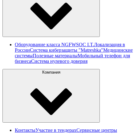
Оборудование класса NGFW
SOC I.T.
Локализация в
России
Система киберзащиты "Matreshka"
Медицинские
системы
Полезные материалы
Мобильный телефон для
бизнеса
Система нулевого доверия
Компания
Контакты
Участие в тендерах
Сервисные центры